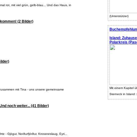
mal rot, mit viel grün, gelb-blau... Und das Haus, in
(Unterstützer)
lkommen! (2 Bilder)
Buchempfehlun
Island: Zuhaus
Polarkreis (Pasc
ilder)
Mit einem Kapitel ü
- zusammen mit Tina - uns unsere gemeinsame
Sterneck in Island :
nd noch weiter... (41 Bilder)
e - Gjögur, Norðurfjörður, Krossneslaug, Eyri...