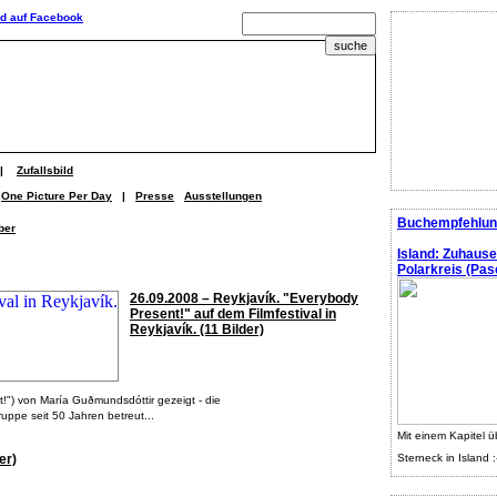
|
Zufallsbild
One Picture Per Day
|
Presse
Ausstellungen
Buchempfehlun
ber
Island: Zuhaus
Polarkreis (Pasc
26.09.2008 – Reykjavík. "Everybody
Present!" auf dem Filmfestival in
Reykjavík. (11 Bilder)
t!") von María Guðmundsdóttir gezeigt - die
ruppe seit 50 Jahren betreut...
Mit einem Kapitel ü
er)
Sterneck in Island :