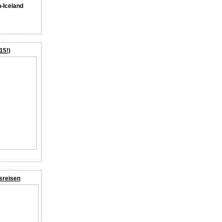
n-Iceland
15!)
sreisen