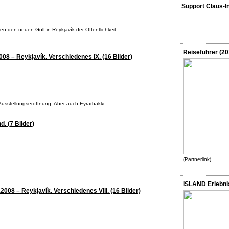
Support Claus-I
gen den neuen Golf in Reykjavík der Öffentlichkeit
Reiseführer (20
2008 – Reykjavík. Verschiedenes IX. (16 Bilder)
Ausstellungseröffnung. Aber auch Eyrarbakki.
d. (7 Bilder)
(Partnerlink)
ISLAND Erlebni
.2008 – Reykjavík. Verschiedenes VIII. (16 Bilder)