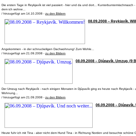
Die ersten Tage in Reykjavík ist viel passiert - hier und da und dort... Kunterbuntermischmasch - 
dem ich wohne...
/ hinzugefügt am 14.10.2008 -
zu den Bildern
08.09.2008 – Reykjavík. Wil
Angekommen - in der schnuckeligen Dachwohnung! Zum Wohle...
/ hinzugefügt am 21.09.2008 -
zu den Bildern
08.09.2008 – Djúpavík. Umzug. (9 B
Der Umzug nach Reykjavík - nach einigen Monaten in Djúpavík ging es heute nach Reykjavík 
Wohnung...
/ hinzugefügt am 21.09.2008 -
zu den Bildern
06.09.2008 – Djúpavík. U
Heute fuhr ich mit Tina - aber nicht dem Hund Tina - in Richtung Norden und besuchte schöne Ort