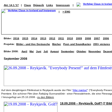
Akt: 14.1.'17
|
Claus
Djúpavík
Links
Impressum
|
|
> ENG
Bilder:
2016
2015
2014
2013
2012
2011
2010
2009
2008
2007
2006
Projekte:
Bilder - und ihre Geräusche
Bücher
Post- und Soundkarten
200+ pictures
Bilder 2008:
April
Mai
Juni
Juli
August
September
Oktober
November
Dezem
September 2008
Auf dem diesjährigem Filmfestval in Reykjavík wurde der Film "
Allar mættar!
" ("Everybody Presen
Premiere. Ein schöner Film über Ástbjürg Gunnarsdóttir - einer Fitnesslehrerin, die eine Fitnessg
/ hinzugefügt am 25.10.2008 -
zu den Bildern
18.09.2008 – Reykjavík. Golf? (7 Bild