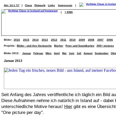
Akt: 14.1.'17
|
Claus
Djúpavík
Links
Impressum
|
|
> ENG
Bilder:
2016
2015
2014
2013
2012
2011
2010
2009
2008
2007
2006
Projekte:
Bilder - und ihre Geräusche
Bücher
Post- und Soundkarten
200+ pictures
Bilder 2013:
Januar
Februar
März
April
Mai
Juni
Juli
August
September
Okt
Januar 2013
Seit Anfang des Jahres veröffentliche ich täglich ein Bild a
Diese Aufnahmen nehme ich natürlich in Island auf - dabe
unterschiedliche Motive heraus!
Hier
gibt es eine Übersicht
"One picture per day".