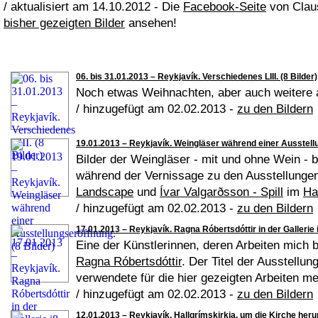
/ aktualisiert am 14.10.2012 - Die
Facebook-Seite
von Claus
bisher gezeigten Bilder
ansehen!
06. bis 31.01.2013 – Reykjavík. Verschiedenes LIII. (8 Bilder)
Noch etwas Weihnachten, aber auch weitere a
/ hinzugefügt am 02.02.2013 -
zu den Bildern
19.01.2013 – Reykjavík. Weingläser während einer Ausstellu
Bilder der Weingläser - mit und ohne Wein -
während der Vernissage zu den Ausstellunge
Landscape
und
Ívar Valgarðsson - Spill
im
Ha
/ hinzugefügt am 02.02.2013 -
zu den Bildern
17.01.2013 – Reykjavík. Ragna Róbertsdóttir in der Gallerie i
Eine der Künstlerinnen, deren Arbeiten mich b
Ragna Róbertsdóttir
. Der Titel der Ausstellun
verwendete für die hier gezeigten Arbeiten m
/ hinzugefügt am 02.02.2013 -
zu den Bildern
12.01.2013 – Reykjavík. Hallgrímskirkja, um die Kirche heru