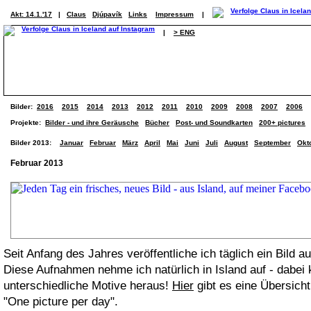
Akt: 14.1.'17
|
Claus
Djúpavík
Links
Impressum
|
|
> ENG
Bilder:
2016
2015
2014
2013
2012
2011
2010
2009
2008
2007
2006
Projekte:
Bilder - und ihre Geräusche
Bücher
Post- und Soundkarten
200+ pictures
Bilder 2013:
Januar
Februar
März
April
Mai
Juni
Juli
August
September
Okt
Februar 2013
Seit Anfang des Jahres veröffentliche ich täglich ein Bild a
Diese Aufnahmen nehme ich natürlich in Island auf - dabe
unterschiedliche Motive heraus!
Hier
gibt es eine Übersicht
"One picture per day".