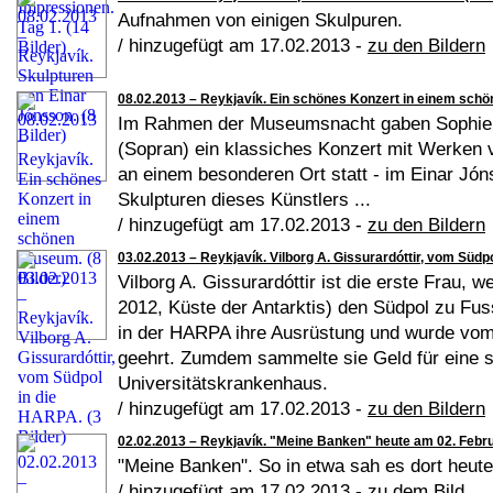
Aufnahmen von einigen Skulpuren.
/ hinzugefügt am 17.02.2013 -
zu den Bildern
08.02.2013 – Reykjavík. Ein schönes Konzert in einem schö
Im Rahmen der Museumsnacht gaben Sophie S
(Sopran) ein klassiches Konzert mit Werken 
an einem besonderen Ort statt - im Einar Jó
Skulpturen dieses Künstlers ...
/ hinzugefügt am 17.02.2013 -
zu den Bildern
03.02.2013 – Reykjavík. Vilborg A. Gissurardóttir, vom Südpo
Vilborg A. Gissurardóttir ist die erste Frau, 
2012, Küste der Antarktis) den Südpol zu Fuss
in der HARPA ihre Ausrüstung und wurde vom 
geehrt. Zumdem sammelte sie Geld für eine sp
Universitätskrankenhaus.
/ hinzugefügt am 17.02.2013 -
zu den Bildern
02.02.2013 – Reykjavík. "Meine Banken" heute am 02. Februa
"Meine Banken". So in etwa sah es dort heute
/ hinzugefügt am 17.02.2013 -
zu dem Bild