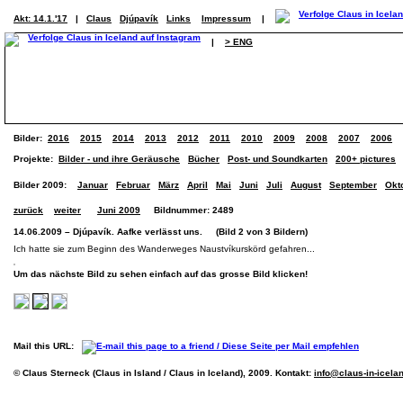
Akt: 14.1.'17
|
Claus
Djúpavík
Links
Impressum
|
|
> ENG
Bilder:
2016
2015
2014
2013
2012
2011
2010
2009
2008
2007
2006
Projekte:
Bilder - und ihre Geräusche
Bücher
Post- und Soundkarten
200+ pictures
Bilder 2009:
Januar
Februar
März
April
Mai
Juni
Juli
August
September
Okt
zurück
weiter
Juni 2009
Bildnummer: 2489
14.06.2009 – Djúpavík. Aafke verlässt uns. (Bild 2 von 3 Bildern)
Ich hatte sie zum Beginn des Wanderweges Naustvíkurskörd gefahren...
Um das nächste Bild zu sehen einfach auf das grosse Bild klicken!
Mail this URL:
© Claus Sterneck (Claus in Island / Claus in Iceland), 2009. Kontakt:
info@claus-in-icela