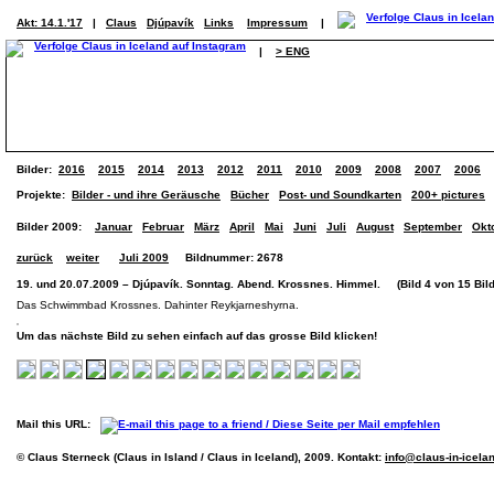
Akt: 14.1.'17
|
Claus
Djúpavík
Links
Impressum
|
|
> ENG
Bilder:
2016
2015
2014
2013
2012
2011
2010
2009
2008
2007
2006
Projekte:
Bilder - und ihre Geräusche
Bücher
Post- und Soundkarten
200+ pictures
Bilder 2009:
Januar
Februar
März
April
Mai
Juni
Juli
August
September
Okt
zurück
weiter
Juli 2009
Bildnummer: 2678
19. und 20.07.2009 – Djúpavík. Sonntag. Abend. Krossnes. Himmel. (Bild 4 von 15 Bild
Das Schwimmbad Krossnes. Dahinter Reykjarneshyrna.
Um das nächste Bild zu sehen einfach auf das grosse Bild klicken!
Mail this URL:
© Claus Sterneck (Claus in Island / Claus in Iceland), 2009. Kontakt:
info@claus-in-icela