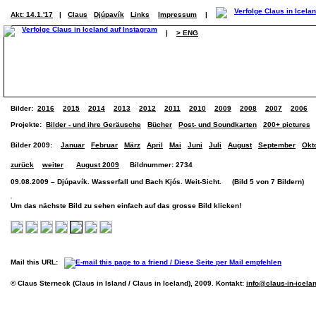
Akt: 14.1.'17
|
Claus
Djúpavík
Links
Impressum
|
|
> ENG
Bilder:
2016
2015
2014
2013
2012
2011
2010
2009
2008
2007
2006
Projekte:
Bilder - und ihre Geräusche
Bücher
Post- und Soundkarten
200+ pictures
Bilder 2009:
Januar
Februar
März
April
Mai
Juni
Juli
August
September
Okt
zurück
weiter
August 2009
Bildnummer: 2734
09.08.2009 – Djúpavík. Wasserfall und Bach Kjós. Weit-Sicht. (Bild 5 von 7 Bildern)
Um das nächste Bild zu sehen einfach auf das grosse Bild klicken!
Mail this URL:
© Claus Sterneck (Claus in Island / Claus in Iceland), 2009. Kontakt:
info@claus-in-icela