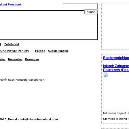
|
Zufallsbild
One Picture Per Day
|
Presse
Ausstellungen
Buchempfehlun
ober
November
Dezember
Island: Zuhaus
Polarkreis (Pasc
javík nach Hamburg transportiert.
Mit einem Kapitel ü
Sterneck in Island :
 2010. Kontakt:
info@claus-in-iceland.com