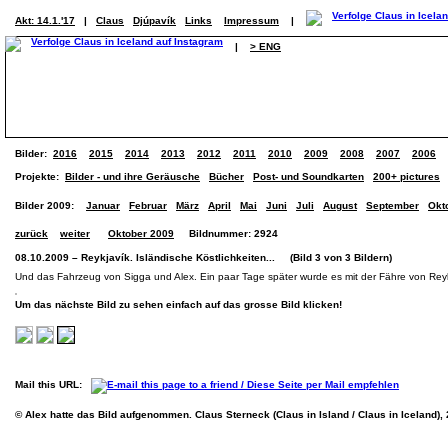
Akt: 14.1.'17
|
Claus
Djúpavík
Links
Impressum
|
|
> ENG
Bilder:
2016
2015
2014
2013
2012
2011
2010
2009
2008
2007
2006
Projekte:
Bilder - und ihre Geräusche
Bücher
Post- und Soundkarten
200+ pictures
Bilder 2009:
Januar
Februar
März
April
Mai
Juni
Juli
August
September
Okt
zurück
weiter
Oktober 2009
Bildnummer: 2924
08.10.2009 – Reykjavík. Isländische Köstlichkeiten... (Bild 3 von 3 Bildern)
Und das Fahrzeug von Sigga und Alex. Ein paar Tage später wurde es mit der Fähre von Reyk
Um das nächste Bild zu sehen einfach auf das grosse Bild klicken!
Mail this URL:
© Alex hatte das Bild aufgenommen. Claus Sterneck (Claus in Island / Claus in Iceland),