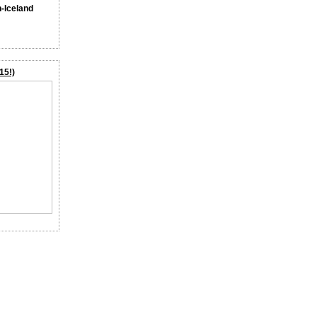
n-Iceland
15!)