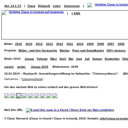
Akt: 14.1.'17
|
Claus
Djúpavík
Links
Impressum
|
|
> ENG
Bilder:
2016
2015
2014
2013
2012
2011
2010
2009
2008
2007
2006
Projekte:
Bilder - und ihre Geräusche
Bücher
Post- und Soundkarten
200+ pictures
Bilder 2010:
Januar
Februar
März
April
Mai
Juni
Juli
August
September
Okt
zurück
weiter
Januar 2010
Bildnummer: 3238
15.01.2010 – Reykjavík. Ausstellungseröffnung im Hafnarhús - "Coloursynthesis". (Bild
Hafnarhús - "
Coloursynthesis
".
Um das nächste Bild zu sehen einfach auf das grosse Bild klicken!
Mail this URL:
© Claus Sterneck (Claus in Island / Claus in Iceland), 2010. Kontakt:
info@claus-in-icela