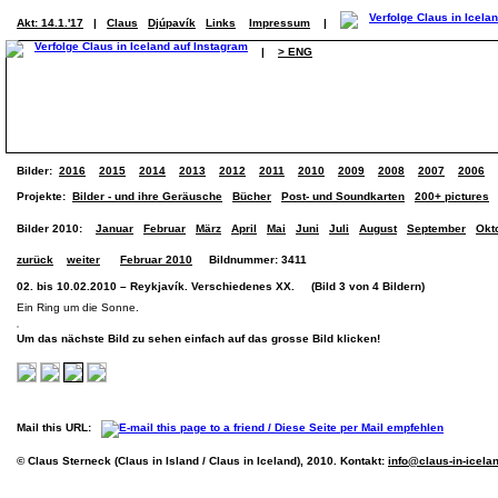
Akt: 14.1.'17
|
Claus
Djúpavík
Links
Impressum
|
|
> ENG
Bilder:
2016
2015
2014
2013
2012
2011
2010
2009
2008
2007
2006
Projekte:
Bilder - und ihre Geräusche
Bücher
Post- und Soundkarten
200+ pictures
Bilder 2010:
Januar
Februar
März
April
Mai
Juni
Juli
August
September
Okt
zurück
weiter
Februar 2010
Bildnummer: 3411
02. bis 10.02.2010 – Reykjavík. Verschiedenes XX. (Bild 3 von 4 Bildern)
Ein Ring um die Sonne.
Um das nächste Bild zu sehen einfach auf das grosse Bild klicken!
Mail this URL:
© Claus Sterneck (Claus in Island / Claus in Iceland), 2010. Kontakt:
info@claus-in-icela