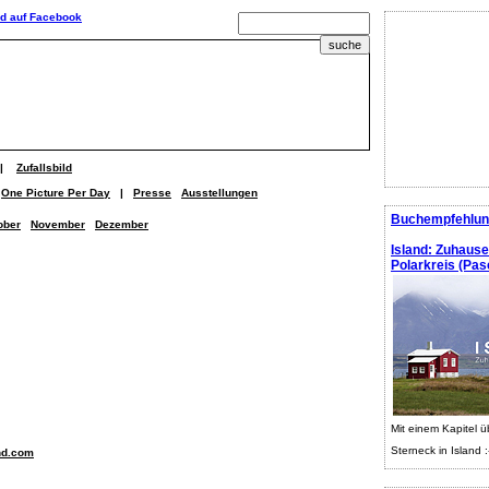
|
Zufallsbild
One Picture Per Day
|
Presse
Ausstellungen
Buchempfehlun
ober
November
Dezember
Island: Zuhaus
Polarkreis (Pasc
Mit einem Kapitel ü
Sterneck in Island :
nd.com