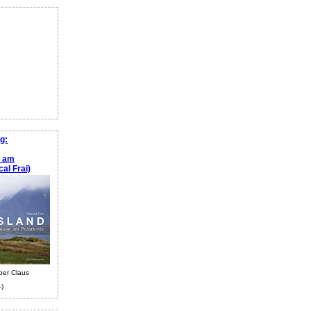
g:
e am
al Frai)
ber Claus
-)