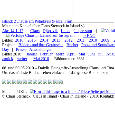
Island: Zuhause am Polarkreis (Pascal Frai)
Mit einem Kapitel über Claus Sterneck in Island :-)
Akt: 14.1.'17
|
Claus
Djúpavík
Links
Impressum
|
|
> ENG
Bilder:
2016
2015
2014
2013
2012
2011
2010
2009
Projekte:
Bilder - und ihre Geräusche
Bücher
Post- und Soundkart
Day
|
Presse
Ausstellungen
Bilder 2010:
Januar
Februar
März
April
Mai
Juni
Juli
Augu
zurück
weiter
Mai 2010
Bildnummer: 3631
08. und 09.05.2010 – Dalvík. Fotografie-Ausstellung Claus und Tin
Um das nächste Bild zu sehen einfach auf das grosse Bild klicken!
Mail this URL:
© Claus Sterneck (Claus in Island / Claus in Iceland), 2010. Kontakt: