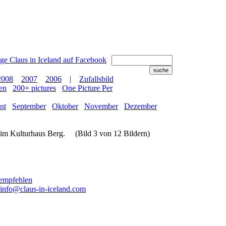
2008
2007
2006
|
Zufallsbild
en
200+ pictures
One Picture Per
st
September
Oktober
November
Dezember
a im Kulturhaus Berg. (Bild 3 von 12 Bildern)
info@claus-in-iceland.com