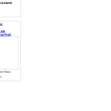
n-Iceland
g:
e am
al Frai)
ber Claus
-)