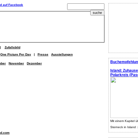
|
Zufallsbild
One Picture Per Day
|
Presse
Ausstellungen
Buchempfehlun
ober
November
Dezember
Island: Zuhaus
Polarkreis (Pasc
Mit einem Kapitel ü
Sterneck in Island :
nd.com