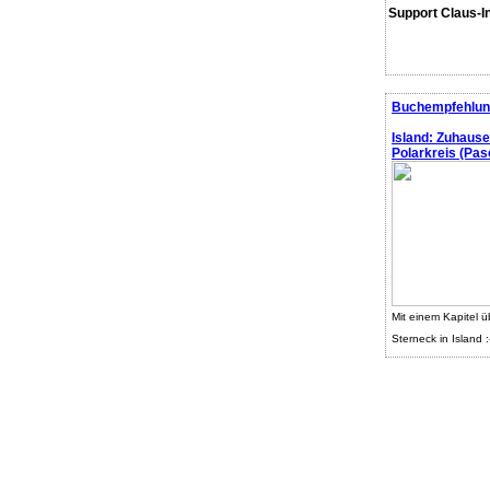
Support Claus-I
Buchempfehlun
Island: Zuhaus
Polarkreis (Pasc
Mit einem Kapitel ü
Sterneck in Island :