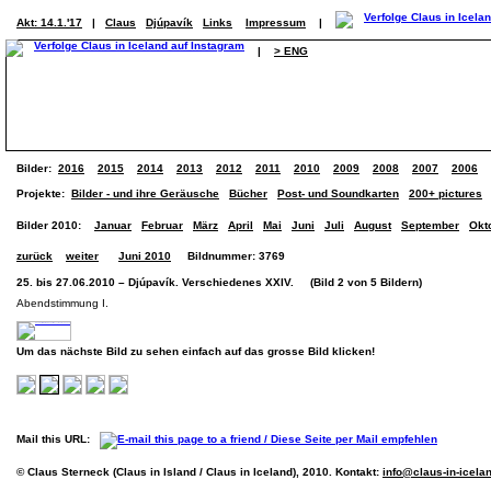
Akt: 14.1.'17
|
Claus
Djúpavík
Links
Impressum
|
|
> ENG
Bilder:
2016
2015
2014
2013
2012
2011
2010
2009
2008
2007
2006
Projekte:
Bilder - und ihre Geräusche
Bücher
Post- und Soundkarten
200+ pictures
Bilder 2010:
Januar
Februar
März
April
Mai
Juni
Juli
August
September
Okt
zurück
weiter
Juni 2010
Bildnummer: 3769
25. bis 27.06.2010 – Djúpavík. Verschiedenes XXIV. (Bild 2 von 5 Bildern)
Abendstimmung I.
Um das nächste Bild zu sehen einfach auf das grosse Bild klicken!
Mail this URL:
© Claus Sterneck (Claus in Island / Claus in Iceland), 2010. Kontakt:
info@claus-in-icela