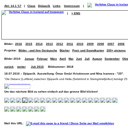
Akt: 14.1.'17
|
Claus
Djúpavík
Links
Impressum
|
|
> ENG
Bilder:
2016
2015
2014
2013
2012
2011
2010
2009
2008
2007
2006
Projekte:
Bilder - und ihre Geräusche
Bücher
Post- und Soundkarten
200+ pictures
Bilder 2010:
Januar
Februar
März
April
Mai
Juni
Juli
August
September
Okt
zurück
weiter
Juli 2010
Bildnummer: 3818
18.07.2010 – Djúpavík. Ausstellung: Ómar Smári Kristinsson und Nína Ivanova - "25". (
"Die Distanz (Luftlinie) zwischen Djúpavík und Hella (Selströnd in Steingrimsfjörður) beträgt 25
Um das nächste Bild zu sehen einfach auf das grosse Bild klicken!
Mail this URL: