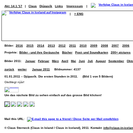
Akt: 14.1.'17
|
Claus
Djúpavík
Links
Impressum
|
|
> ENG
Bilder:
2016
2015
2014
2013
2012
2011
2010
2009
2008
2007
2006
Projekte:
Bilder - und ihre Geräusche
Bücher
Post- und Soundkarten
200+ pictures
Bilder 2011:
Januar
Februar
März
April
Mai
Juni
Juli
August
September
Okt
zurück
weiter
Januar 2011
Bildnummer: 4137
01.01.2011 – Djúpavík. Die ersten Stunden in 2011. (Bild 1 von 5 Bildern)
Gleðilegt nýár!
Um das nächste Bild zu sehen einfach auf das grosse Bild klicken!
Mail this URL:
© Claus Sterneck (Claus in Island / Claus in Iceland), 2011. Kontakt:
info@claus-in-icela