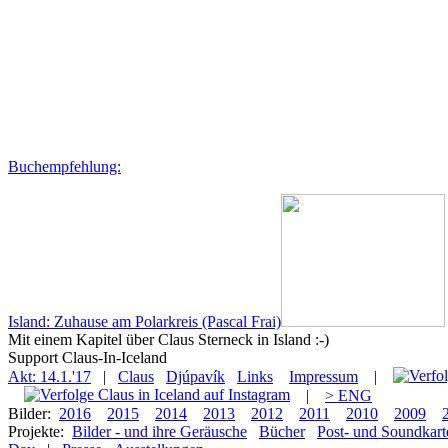
Buchempfehlung:
Island: Zuhause am Polarkreis (Pascal Frai)
Mit einem Kapitel über Claus Sterneck in Island :-)
Support Claus-In-Iceland
Akt: 14.1.'17
|
Claus
Djúpavík
Links
Impressum
|
|
> ENG
Bilder:
2016
2015
2014
2013
2012
2011
2010
2009
Projekte:
Bilder - und ihre Geräusche
Bücher
Post- und Soundkart