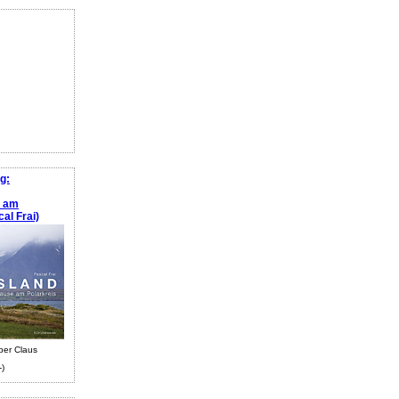
g:
e am
al Frai)
ber Claus
-)