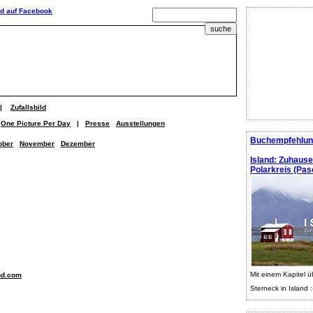
|
Zufallsbild
One Picture Per Day
|
Presse
Ausstellungen
Buchempfehlun
ober
November
Dezember
Island: Zuhaus
Polarkreis (Pasc
Mit einem Kapitel ü
nd.com
Sterneck in Island :