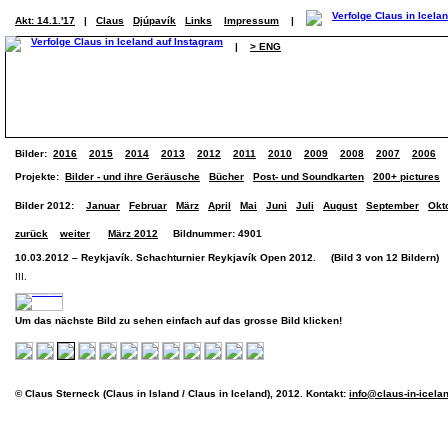
Akt: 14.1.'17
|
Claus
Djúpavík
Links
Impressum
|
|
> ENG
Bilder:
2016
2015
2014
2013
2012
2011
2010
2009
2008
2007
2006
Projekte:
Bilder - und ihre Geräusche
Bücher
Post- und Soundkarten
200+ pictures
Bilder 2012:
Januar
Februar
März
April
Mai
Juni
Juli
August
September
Okt
zurück
weiter
März 2012
Bildnummer: 4901
10.03.2012 – Reykjavík. Schachturnier Reykjavík Open 2012. (Bild 3 von 12 Bildern)
III.
Um das nächste Bild zu sehen einfach auf das grosse Bild klicken!
© Claus Sterneck (Claus in Island / Claus in Iceland), 2012. Kontakt:
info@claus-in-icela