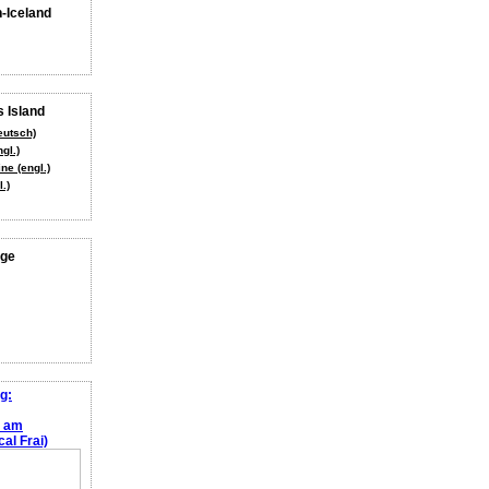
n-Iceland
 Island
eutsch)
gl.)
ne (engl.)
.)
age
g:
e am
al Frai)