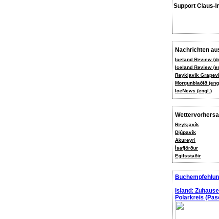
Support Claus-I
Nachrichten aus
Iceland Review (d
Iceland Review (en
Reykjavík Grapevi
Morgunblaðið (engl
IceNews (engl.)
Wettervorhers
Reykjavík
Djúpavík
Akureyri
Ísafjörður
Egilsstaðir
Buchempfehlun
Island: Zuhaus
Polarkreis (Pasc