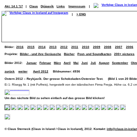
Akt: 14.1.'17
|
Claus
Djúpavík
Links
Impressum
|
|
> ENG
Bilder:
2016
2015
2014
2013
2012
2011
2010
2009
2008
2007
2006
Projekte:
Bilder - und ihre Geräusche
Bücher
Post- und Soundkarten
200+ pictures
Bilder 2012:
Januar
Februar
März
April
Mai
Juni
Juli
August
September
Okt
zurück
weiter
April 2012
Bildnummer: 4936
Ostern 2012 – Reykjavík. Der grosse Schokoladen-Ostereier Test. (Bild 1 von 20 Bilde
Ei 1: Rísegg Nr. 1 (mit Puffreis), hergestellt von der isländischen Firma Freyja. Höhe ca. 6,2 cm
Um das nächste Bild zu sehen einfach auf das grosse Bild klicken!
© Claus Sterneck (Claus in Island / Claus in Iceland), 2012. Kontakt:
info@claus-in-icela