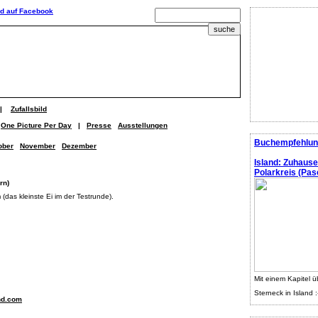
|
Zufallsbild
One Picture Per Day
|
Presse
Ausstellungen
Buchempfehlun
ober
November
Dezember
Island: Zuhaus
Polarkreis (Pasc
rn)
 (das kleinste Ei im der Testrunde).
Mit einem Kapitel ü
Sterneck in Island :
nd.com