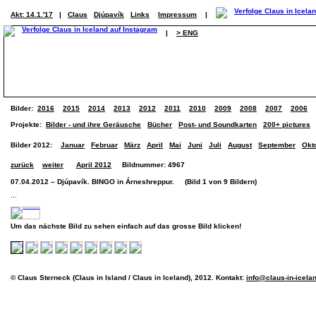
Akt: 14.1.'17
|
Claus
Djúpavík
Links
Impressum
|
|
> ENG
Bilder:
2016
2015
2014
2013
2012
2011
2010
2009
2008
2007
2006
Projekte:
Bilder - und ihre Geräusche
Bücher
Post- und Soundkarten
200+ pictures
Bilder 2012:
Januar
Februar
März
April
Mai
Juni
Juli
August
September
Okt
zurück
weiter
April 2012
Bildnummer: 4967
07.04.2012 – Djúpavík. BINGO in Árneshreppur. (Bild 1 von 9 Bildern)
...
Um das nächste Bild zu sehen einfach auf das grosse Bild klicken!
© Claus Sterneck (Claus in Island / Claus in Iceland), 2012. Kontakt:
info@claus-in-icela