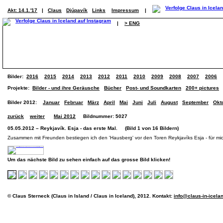
Akt: 14.1.'17
|
Claus
Djúpavík
Links
Impressum
|
|
> ENG
Bilder:
2016
2015
2014
2013
2012
2011
2010
2009
2008
2007
2006
Projekte:
Bilder - und ihre Geräusche
Bücher
Post- und Soundkarten
200+ pictures
Bilder 2012:
Januar
Februar
März
April
Mai
Juni
Juli
August
September
Okt
zurück
weiter
Mai 2012
Bildnummer: 5027
05.05.2012 – Reykjavík. Esja - das erste Mal. (Bild 1 von 16 Bildern)
Zusammen mit Freunden bestiegen ich den 'Hausberg' vor den Toren Reykjavíks Esja - für mic
Um das nächste Bild zu sehen einfach auf das grosse Bild klicken!
© Claus Sterneck (Claus in Island / Claus in Iceland), 2012. Kontakt:
info@claus-in-icela