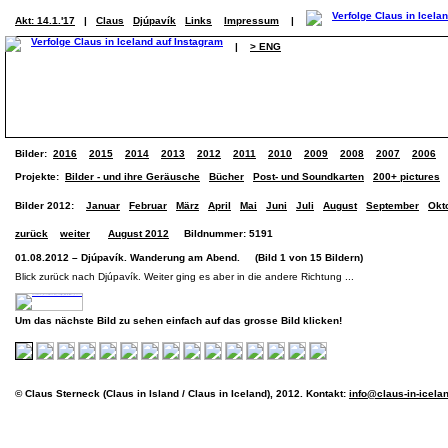
Akt: 14.1.'17
|
Claus
Djúpavík
Links
Impressum
|
|
> ENG
Bilder:
2016
2015
2014
2013
2012
2011
2010
2009
2008
2007
2006
Projekte:
Bilder - und ihre Geräusche
Bücher
Post- und Soundkarten
200+ pictures
Bilder 2012:
Januar
Februar
März
April
Mai
Juni
Juli
August
September
Okt
zurück
weiter
August 2012
Bildnummer: 5191
01.08.2012 – Djúpavík. Wanderung am Abend. (Bild 1 von 15 Bildern)
Blick zurück nach Djúpavík. Weiter ging es aber in die andere Richtung ...
Um das nächste Bild zu sehen einfach auf das grosse Bild klicken!
© Claus Sterneck (Claus in Island / Claus in Iceland), 2012. Kontakt:
info@claus-in-icela