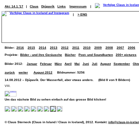
Akt: 14.1.'17
|
Claus
Djúpavík
Links
Impressum
|
|
> ENG
Bilder:
2016
2015
2014
2013
2012
2011
2010
2009
2008
2007
2006
Projekte:
Bilder - und ihre Geräusche
Bücher
Post- und Soundkarten
200+ pictures
Bilder 2012:
Januar
Februar
März
April
Mai
Juni
Juli
August
September
Okt
zurück
weiter
August 2012
Bildnummer: 5256
14.08.2012 – Djúpavík. Der Wasserfall, aber etwas anders. (Bild 8 von 9 Bildern)
VIII.
Um das nächste Bild zu sehen einfach auf das grosse Bild klicken!
© Claus Sterneck (Claus in Island / Claus in Iceland), 2012. Kontakt:
info@claus-in-icela