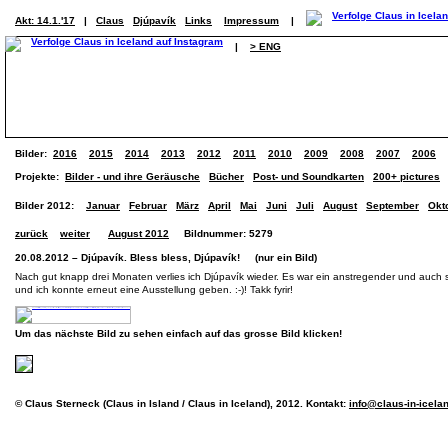
Akt: 14.1.'17
|
Claus
Djúpavík
Links
Impressum
|
|
> ENG
Bilder:
2016
2015
2014
2013
2012
2011
2010
2009
2008
2007
2006
Projekte:
Bilder - und ihre Geräusche
Bücher
Post- und Soundkarten
200+ pictures
Bilder 2012:
Januar
Februar
März
April
Mai
Juni
Juli
August
September
Okt
zurück
weiter
August 2012
Bildnummer: 5279
20.08.2012 – Djúpavík. Bless bless, Djúpavík! (nur ein Bild)
Nach gut knapp drei Monaten verlies ich Djúpavík wieder. Es war ein anstregender und auch s
und ich konnte erneut eine Ausstellung geben. :-)! Takk fyrir!
Um das nächste Bild zu sehen einfach auf das grosse Bild klicken!
© Claus Sterneck (Claus in Island / Claus in Iceland), 2012. Kontakt:
info@claus-in-icela