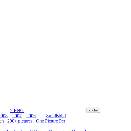
|
> ENG
2008
2007
2006
|
Zufallsbild
en
200+ pictures
One Picture Per