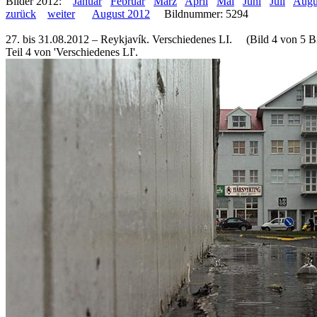
Bilder 2012:
Januar
Februar
März
April
Mai
Juni
Juli
Augu
zurück
weiter
August 2012
Bildnummer: 5294
27. bis 31.08.2012 – Reykjavík. Verschiedenes LI. (Bild 4 von 5 Bi
Teil 4 von 'Verschiedenes LI'.