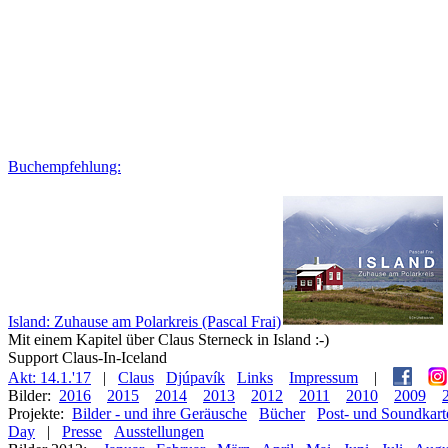
Buchempfehlung:
Island: Zuhause am Polarkreis (Pascal Frai)
Mit einem Kapitel über Claus Sterneck in Island :-)
Support Claus-In-Iceland
Akt: 14.1.'17
|
Claus
Djúpavík
Links
Impressum
|
Bilder:
2016
2015
2014
2013
2012
2011
2010
2009
Projekte:
Bilder - und ihre Geräusche
Bücher
Post- und Soundkart
Day
|
Presse
Ausstellungen