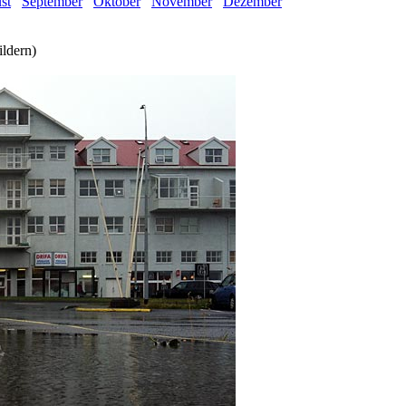
st
September
Oktober
November
Dezember
ldern)