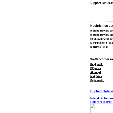
Support Claus-I
Nachrichten aus
Iceland Review (d
Iceland Review (en
Reykjavík Grapevi
Morgunblaðið (engl
IceNews (engl.)
Wettervorhers
Reykjavík
Djúpavík
Akureyri
Ísafjörður
Egilsstaðir
Buchempfehlun
Island: Zuhaus
Polarkreis (Pasc