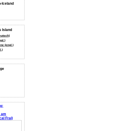
n-Iceland
 Island
eutsch)
gl.)
ne (engl.)
.)
age
g:
e am
al Frai)