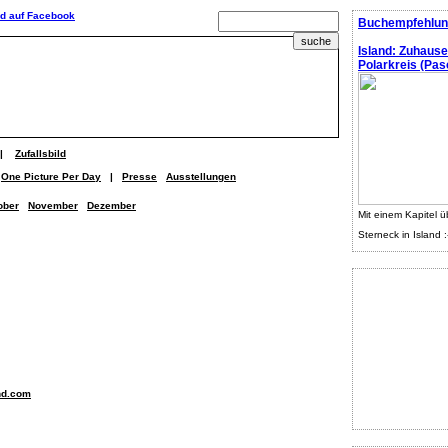
Buchempfehlun
Island: Zuhaus
Polarkreis (Pasc
|
Zufallsbild
One Picture Per Day
|
Presse
Ausstellungen
ober
November
Dezember
Mit einem Kapitel ü
Sterneck in Island :
nd.com