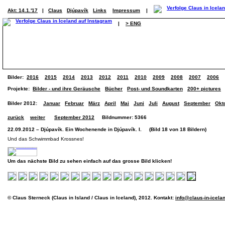
Akt: 14.1.'17
|
Claus
Djúpavík
Links
Impressum
|
|
> ENG
Bilder:
2016
2015
2014
2013
2012
2011
2010
2009
2008
2007
2006
Projekte:
Bilder - und ihre Geräusche
Bücher
Post- und Soundkarten
200+ pictures
Bilder 2012:
Januar
Februar
März
April
Mai
Juni
Juli
August
September
Okt
zurück
weiter
September 2012
Bildnummer: 5366
22.09.2012 – Djúpavík. Ein Wochenende in Djúpavík. I. (Bild 18 von 18 Bildern)
Und das Schwimmbad Krossnes!
Um das nächste Bild zu sehen einfach auf das grosse Bild klicken!
© Claus Sterneck (Claus in Island / Claus in Iceland), 2012. Kontakt:
info@claus-in-icela