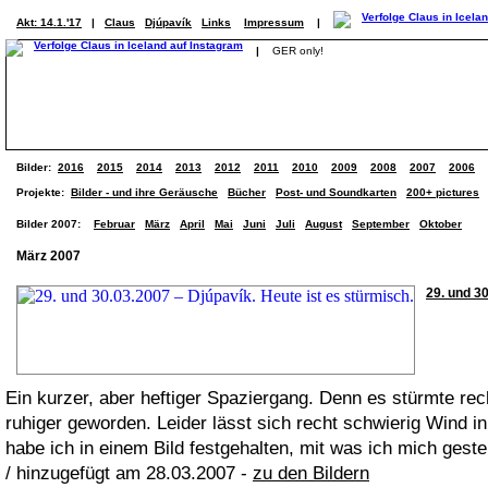
Akt: 14.1.'17
|
Claus
Djúpavík
Links
Impressum
|
|
GER only!
Bilder:
2016
2015
2014
2013
2012
2011
2010
2009
2008
2007
2006
Projekte:
Bilder - und ihre Geräusche
Bücher
Post- und Soundkarten
200+ pictures
Bilder 2007:
Februar
März
April
Mai
Juni
Juli
August
September
Oktober
März 2007
29. und 30
Ein kurzer, aber heftiger Spaziergang. Denn es stürmte rech
ruhiger geworden. Leider lässt sich recht schwierig Wind in 
habe ich in einem Bild festgehalten, mit was ich mich geste
/ hinzugefügt am 28.03.2007 -
zu den Bildern