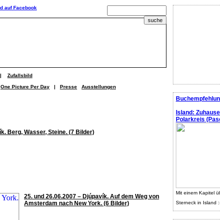
|
Zufallsbild
One Picture Per Day
|
Presse
Ausstellungen
Buchempfehlun
Island: Zuhaus
Polarkreis (Pasc
k. Berg, Wasser, Steine. (7 Bilder)
Mit einem Kapitel ü
25. und 26.06.2007 – Djúpavík. Auf dem Weg von
Amsterdam nach New York. (6 Bilder)
Sterneck in Island :