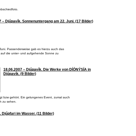
Abschiedfoto.
 – Djúpavík. Sonnenuntergang am 22. Juni. (17 Bilder)
. Juni. Passenderweise gab es hierzu auch das
ick auf die unter- und aufgehende Sonne zu
18.06.2007 – Djúpavík. Die Werke von DÍÓNÝSÍA in
Djúpavík. (9 Bilder)
igt bzw gehört. Ein gelungenes Event, zumal auch
ch zu sehen.
 Djúpfari im Wasser. (11 Bilder)