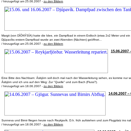
/ hinzugefügt am 25.06.2007 -
zu den Bildern
Margit (von DÍÓNÝSÍA) hatte die Idee, ein Dampfbad in einem Erdloch (etwa 2x2 Meter und ein M
Djúpavíks erstem Dampfbad wurde an zwei Abenden (Nächten) geöffnet...
/ hinzugefügt am 25.06.2007 -
zu den Bildern
15.06.2007 –
Eine Bitte des Nachbarn: Ásbjörn soll doch mal nach der Wasserleitung sehen, es komme nu
Ásbjörn und ich uns auf den Weg: Zur "Quelle" und zum Bach (Fluss?).
/ hinzugefügt am 18.06.2007 -
zu den Bildern
14.06.2007 – 
Sunneva und Birnir fliegen heute nach Reykjavík. D.h. früh aufstehen und zum Flugplatz ins n
/ hinzugefügt am 18.06.2007 -
zu den Bildern