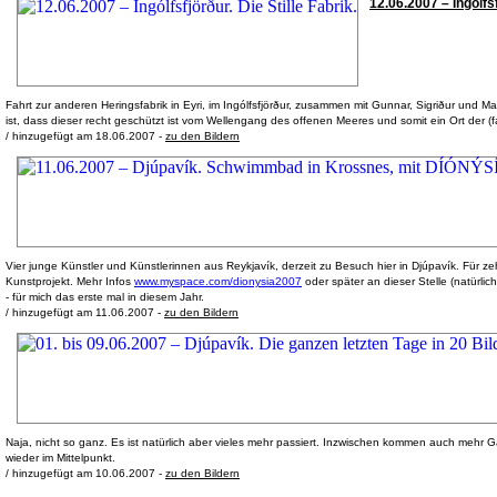
12.06.2007 – Ingólfsf
Fahrt zur anderen Heringsfabrik in Eyri, im Ingólfsfjörður, zusammen mit Gunnar, Sigriður und
ist, dass dieser recht geschützt ist vom Wellengang des offenen Meeres und somit ein Ort der (f
/ hinzugefügt am 18.06.2007 -
zu den Bildern
Vier junge Künstler und Künstlerinnen aus Reykjavík, derzeit zu Besuch hier in Djúpavík. Für 
Kunstprojekt. Mehr Infos
www.myspace.com/dionysia2007
oder später an dieser Stelle (natürlic
- für mich das erste mal in diesem Jahr.
/ hinzugefügt am 11.06.2007 -
zu den Bildern
Naja, nicht so ganz. Es ist natürlich aber vieles mehr passiert. Inzwischen kommen auch mehr G
wieder im Mittelpunkt.
/ hinzugefügt am 10.06.2007 -
zu den Bildern