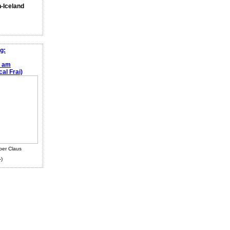
n-Iceland
g:
e am
al Frai)
ber Claus
-)