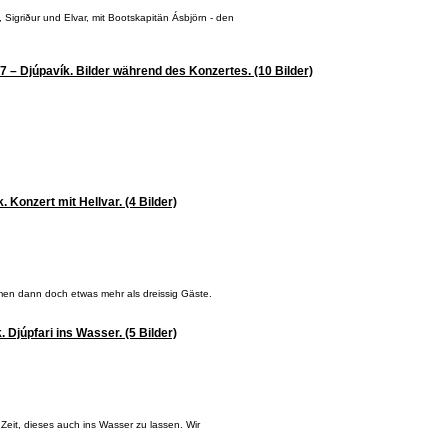
Sigriður und Elvar, mit Bootskapitän Ásbjörn - den
7 – Djúpavík. Bilder während des Konzertes. (10 Bilder)
. Konzert mit Hellvar. (4 Bilder)
amen dann doch etwas mehr als dreissig Gäste.
 Djúpfari ins Wasser. (5 Bilder)
Zeit, dieses auch ins Wasser zu lassen. Wir