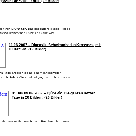
jörður. Die Stille Fabrik. (29 Bilder)
 Margit von DÍÓNÝSÍA. Das besondere deses Fjordes
ast) vollkommenen Ruhe und Stille wird...
11.06.2007 – Djúpavík. Schwimmbad in Krossnes, mit
DÍÓNÝSÍA. (12 Bilder)
zehn Tage arbeiten sie an einem landesweiten
h auch Bilder). Aber erstmal ging es nach Krossness
01. bis 09.06.2007 – Djúpavík. Die ganzen letzten
Tage in 20 Bildern. (20 Bilder)
äste, das Wetter wird besser. Und Tina steht immer