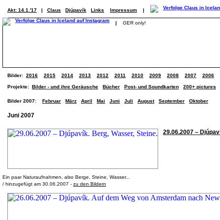
Akt: 14.1.'17
|
Claus
Djúpavík
Links
Impressum
|
|
GER only!
Bilder:
2016
2015
2014
2013
2012
2011
2010
2009
2008
2007
2006
Projekte:
Bilder - und ihre Geräusche
Bücher
Post- und Soundkarten
200+ pictures
Bilder 2007:
Februar
März
April
Mai
Juni
Juli
August
September
Oktober
Juni 2007
29.06.2007 – Djúpaví
Ein paar Naturaufnahmen, also Berge, Steine, Wasser...
/ hinzugefügt am 30.06.2007 -
zu den Bildern