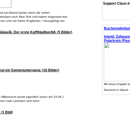
Support Claus-I
 Und am Abend kamen dann die netten
terdam nach New York und haben insgesamt drei
nen und vier freine Engländer. / hinzugefügt am
Buchempfehlun
úpavík. Der erste Kaffihlaðborðið. (5 Bilder)
Island: Zuhaus
Polarkreis (Pasc
al ein Sonnenuntergang. (16 Bilder)
Mit einem Kapitel ü
Sterneck in Island :
tternacht (somit eigentlich schon der 24.06.).
 ihren zwei Lämmern sein kann.
(1 Bild)