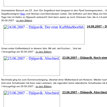
Unerwarteter Besuch am 25. Juni: Ein Segelboot kam langsam in den Fjord hereingetuckert...
Segelbooteigner
Rian
und Herman zum Abendessen vorbei. Sie befinden auf dem Weg von Ams
Tage hier im Hafen zu Djúpavík verbracht! Und dann waren ja noch Chinesen hier, die in LA woh
30.06.2007 -
zu den Bildern
24.06.2007 – Dj
Unser erster Kaffeeklatsch in diesem Jahr. Mit viel, viel Kuchen... Und wir.
/ hinzugefügt am 30.06.2007 -
zu den Bildern
23.06.2007 – Djúpavík. Noch einm
Nochmals ging los zum Sonnenuntergang, diesmal ohne Wolkenband am Horizont. Wieder nach Mi
Und eine Schafmutter mit ihren zwei Lämmern, die eigentlich keine isländische Schafmutter mit
/ hinzugefügt am 29.06.2007 -
zu den Bildern
23.06.2007 – Djúpavík. Abschied. 