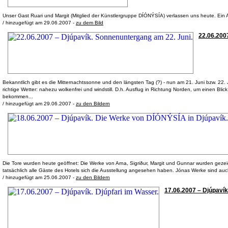
Unser Gast Ruari und Margit (Mitglied der Künstlergruppe DÍÓNÝSÍA) verlassen uns heute. Ein 
/ hinzugefügt am 29.06.2007 -
zu dem Bild
22.06.2007
Bekanntlich gibt es die Mitternachtssonne und den längsten Tag (?) - nun am 21. Juni bzw. 22
richtige Wetter: nahezu wolkenfrei und windstill. D.h. Ausflug in Richtung Norden, um einen Bl
bekommen...
/ hinzugefügt am 29.06.2007 -
zu den Bildern
Die Tore wurden heute geöffnet: Die Werke von Arna, Sigriður, Margit und Gunnar wurden geze
tatsächlich alle Gäste des Hotels sich die Ausstellung angesehen haben. Jónas Werke sind au
/ hinzugefügt am 25.06.2007 -
zu den Bildern
17.06.2007 – Djúpavík.