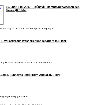
15. und 16.06.2007 – Djúpavík. Dampfbad zwischen den
Tanks. (8 Bilder)
eter tief) zu erbauen - mit Erfolg! Der Eingang zu
 Reykjarfjörður. Wasserleitung repariert. (5 Bilder)
r wenig Wasser aus dem Wasserhahn. So machten
Gjögur. Sunnevas und Birnirs Abflug. (6 Bilder)
ahegelegene Gjögur fahren.