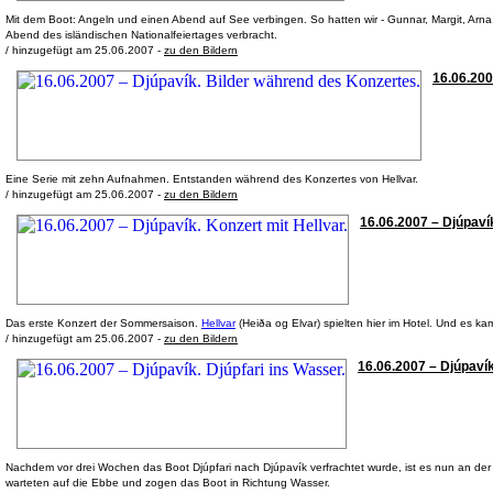
Mit dem Boot: Angeln und einen Abend auf See verbingen. So hatten wir - Gunnar, Margit, Arna, 
Abend des isländischen Nationalfeiertages verbracht.
/ hinzugefügt am 25.06.2007 -
zu den Bildern
16.06.200
Eine Serie mit zehn Aufnahmen. Entstanden während des Konzertes von Hellvar.
/ hinzugefügt am 25.06.2007 -
zu den Bildern
16.06.2007 – Djúpavík
Das erste Konzert der Sommersaison.
Hellvar
(Heiða og Elvar) spielten hier im Hotel. Und es k
/ hinzugefügt am 25.06.2007 -
zu den Bildern
16.06.2007 – Djúpavík.
Nachdem vor drei Wochen das Boot Djúpfari nach Djúpavík verfrachtet wurde, ist es nun an der 
warteten auf die Ebbe und zogen das Boot in Richtung Wasser.