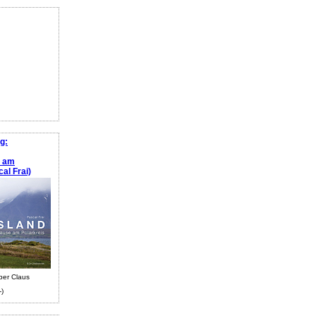
g:
e am
al Frai)
ber Claus
-)