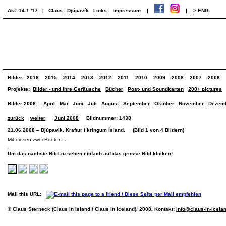
Akt: 14.1.'17
|
Claus
Djúpavík
Links
Impressum
|
|
> ENG
Bilder:
2016
2015
2014
2013
2012
2011
2010
2009
2008
2007
2006
Projekte:
Bilder - und ihre Geräusche
Bücher
Post- und Soundkarten
200+ pictures
Bilder 2008:
April
Mai
Juni
Juli
August
September
Oktober
November
Dezem
zurück
weiter
Juni 2008
Bildnummer: 1438
21.06.2008 – Djúpavík. Kraftur í kringum Ísland. (Bild 1 von 4 Bildern)
Mit diesen zwei Booten...
Um das nächste Bild zu sehen einfach auf das grosse Bild klicken!
Mail this URL:
© Claus Sterneck (Claus in Island / Claus in Iceland), 2008. Kontakt:
info@claus-in-icela