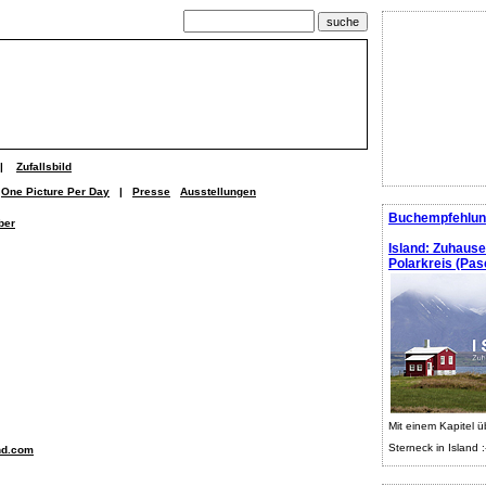
|
Zufallsbild
One Picture Per Day
|
Presse
Ausstellungen
Buchempfehlun
ber
Island: Zuhaus
Polarkreis (Pasc
Mit einem Kapitel ü
Sterneck in Island :
nd.com