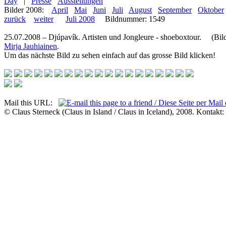
Day
|
Presse
Ausstellungen
Bilder 2008:
April
Mai
Juni
Juli
August
September
Oktober
zurück
weiter
Juli 2008
Bildnummer: 1549
25.07.2008 – Djúpavík. Artisten und Jongleure - shoeboxtour. (Bild
Mirja Jauhiainen
.
Um das nächste Bild zu sehen einfach auf das grosse Bild klicken!
Mail this URL:
© Claus Sterneck (Claus in Island / Claus in Iceland), 2008. Kontakt: