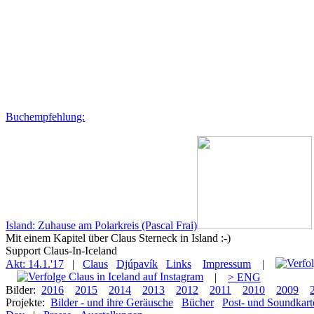
Buchempfehlung:
Island: Zuhause am Polarkreis (Pascal Frai)
Mit einem Kapitel über Claus Sterneck in Island :-)
Support Claus-In-Iceland
Akt: 14.1.'17
|
Claus
Djúpavík
Links
Impressum
|
|
> ENG
Bilder:
2016
2015
2014
2013
2012
2011
2010
2009
Projekte:
Bilder - und ihre Geräusche
Bücher
Post- und Soundkart