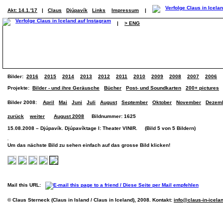
Akt: 14.1.'17
|
Claus
Djúpavík
Links
Impressum
|
|
> ENG
Bilder:
2016
2015
2014
2013
2012
2011
2010
2009
2008
2007
2006
Projekte:
Bilder - und ihre Geräusche
Bücher
Post- und Soundkarten
200+ pictures
Bilder 2008:
April
Mai
Juni
Juli
August
September
Oktober
November
Dezem
zurück
weiter
August 2008
Bildnummer: 1625
15.08.2008 – Djúpavík. Djúpavíktage I: Theater VINIR. (Bild 5 von 5 Bildern)
Um das nächste Bild zu sehen einfach auf das grosse Bild klicken!
Mail this URL:
© Claus Sterneck (Claus in Island / Claus in Iceland), 2008. Kontakt:
info@claus-in-icela