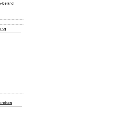
n-Iceland
15!)
sreisen