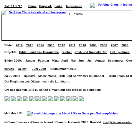
Akt: 14.1.'17
|
Claus
Djúpavík
Links
Impressum
|
|
> ENG
Bilder:
2016
2015
2014
2013
2012
2011
2010
2009
2008
2007
2006
Projekte:
Bilder - und ihre Geräusche
Bücher
Post- und Soundkarten
200+ pictures
Bilder 2009:
Januar
Februar
März
April
Mai
Juni
Juli
August
September
Okt
zurück
weiter
Juni 2009
Bildnummer: 2519
24.06.2009 – Djúpavík. Meine Mama, Tante und Schwester in Island II. (Bild 3 von 13 B
Der Flughafen von Gjögur - recht die Landbahn.
Um das nächste Bild zu sehen einfach auf das grosse Bild klicken!
Mail this URL:
© Claus Sterneck (Claus in Island / Claus in Iceland), 2009. Kontakt:
info@claus-in-icela