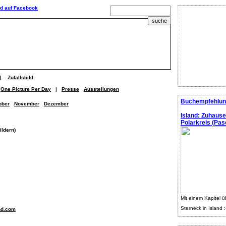
|
Zufallsbild
One Picture Per Day
|
Presse
Ausstellungen
Buchempfehlun
ober
November
Dezember
Island: Zuhaus
Polarkreis (Pasc
ildern)
Mit einem Kapitel ü
Sterneck in Island :
nd.com