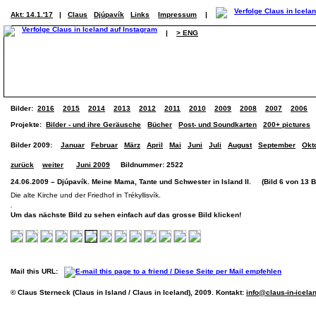
Akt: 14.1.'17
|
Claus
Djúpavík
Links
Impressum
|
|
> ENG
Bilder:
2016
2015
2014
2013
2012
2011
2010
2009
2008
2007
2006
Projekte:
Bilder - und ihre Geräusche
Bücher
Post- und Soundkarten
200+ pictures
Bilder 2009:
Januar
Februar
März
April
Mai
Juni
Juli
August
September
Okt
zurück
weiter
Juni 2009
Bildnummer: 2522
24.06.2009 – Djúpavík. Meine Mama, Tante und Schwester in Island II. (Bild 6 von 13 B
Die alte Kirche und der Friedhof in Trékyllisvík.
Um das nächste Bild zu sehen einfach auf das grosse Bild klicken!
Mail this URL:
© Claus Sterneck (Claus in Island / Claus in Iceland), 2009. Kontakt:
info@claus-in-icela