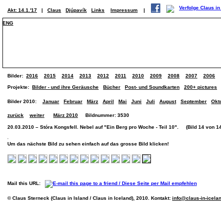
Akt: 14.1.'17
|
Claus
Djúpavík
Links
Impressum
|
ENG
Bilder:
2016
2015
2014
2013
2012
2011
2010
2009
2008
2007
2006
Projekte:
Bilder - und ihre Geräusche
Bücher
Post- und Soundkarten
200+ pictures
Bilder 2010:
Januar
Februar
März
April
Mai
Juni
Juli
August
September
Okt
zurück
weiter
März 2010
Bildnummer: 3530
20.03.2010 – Stóra Kongsfell. Nebel auf "Ein Berg pro Woche - Teil 10". (Bild 14 von 14
Um das nächste Bild zu sehen einfach auf das grosse Bild klicken!
Mail this URL:
© Claus Sterneck (Claus in Island / Claus in Iceland), 2010. Kontakt:
info@claus-in-icela