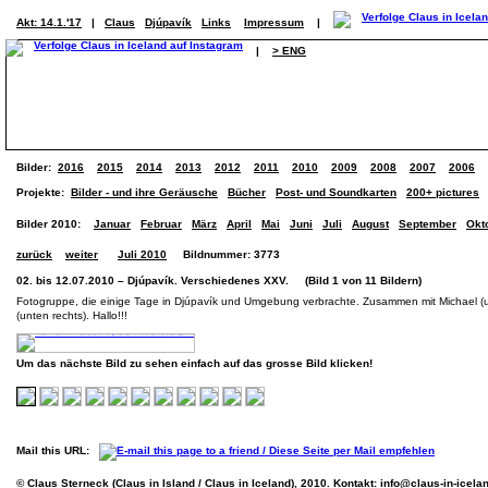
Akt: 14.1.'17
|
Claus
Djúpavík
Links
Impressum
|
|
> ENG
Bilder:
2016
2015
2014
2013
2012
2011
2010
2009
2008
2007
2006
Projekte:
Bilder - und ihre Geräusche
Bücher
Post- und Soundkarten
200+ pictures
Bilder 2010:
Januar
Februar
März
April
Mai
Juni
Juli
August
September
Okt
zurück
weiter
Juli 2010
Bildnummer: 3773
02. bis 12.07.2010 – Djúpavík. Verschiedenes XXV. (Bild 1 von 11 Bildern)
Fotogruppe, die einige Tage in Djúpavík und Umgebung verbrachte. Zusammen mit Michael (u
(unten rechts). Hallo!!!
Um das nächste Bild zu sehen einfach auf das grosse Bild klicken!
Mail this URL:
© Claus Sterneck (Claus in Island / Claus in Iceland), 2010. Kontakt:
info@claus-in-icela