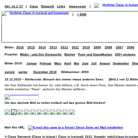
Akt: 14.1.'17
|
Claus
Djúpavík
Links
Impressum
|
|
> ENG
Bilder:
2016
2015
2014
2013
2012
2011
2010
2009
2008
2007
2006
Projekte:
Bilder - und ihre Geräusche
Bücher
Post- und Soundkarten
200+ pictures
Bilder 2010:
Januar
Februar
März
April
Mai
Juni
Juli
August
September
Okt
zurück
weiter
Dezember 2010
Bildnummer: 4093
15.12.2010 – Kleifarvatn. Besuch des immer etwas anderen Sees. (Bild 2 von 11 Bilde
Der See Kleifarvatn hat keinen Zu- oder Abfluss, z.B. durch einen Fluss. Das Wasser stamm
Gebiet entstehen "Risse", wodurch das Wasser abfliesst...
Um das nächste Bild zu sehen einfach auf das grosse Bild klicken!
Mail this URL:
© Claus Sterneck (Claus in Island / Claus in Iceland), 2011. Kontakt:
info@claus-in-icela