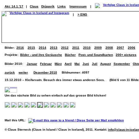
Akt: 14.1.'17
|
Claus
Djúpavík
Links
Impressum
|
|
> ENG
Bilder:
2016
2015
2014
2013
2012
2011
2010
2009
2008
2007
2006
Projekte:
Bilder - und ihre Geräusche
Bücher
Post- und Soundkarten
200+ pictures
Bilder 2010:
Januar
Februar
März
April
Mai
Juni
Juli
August
September
Okt
zurück
weiter
Dezember 2010
Bildnummer: 4097
15.12.2010 – Kleifarvatn. Besuch des immer etwas anderen Sees. (Bild 6 von 11 Bilde
Um das nächste Bild zu sehen einfach auf das grosse Bild klicken!
Mail this URL:
© Claus Sterneck (Claus in Island / Claus in Iceland), 2011. Kontakt:
info@claus-in-icela