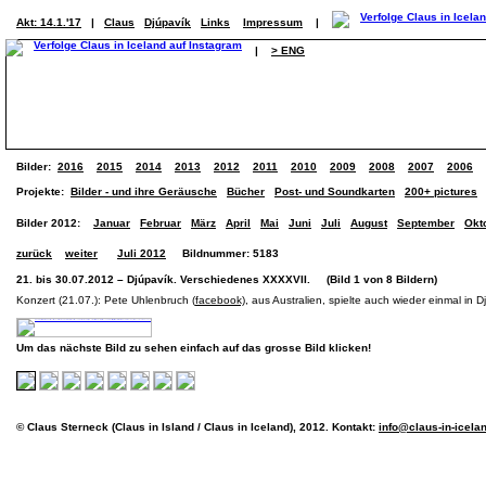
Akt: 14.1.'17
|
Claus
Djúpavík
Links
Impressum
|
|
> ENG
Bilder:
2016
2015
2014
2013
2012
2011
2010
2009
2008
2007
2006
Projekte:
Bilder - und ihre Geräusche
Bücher
Post- und Soundkarten
200+ pictures
Bilder 2012:
Januar
Februar
März
April
Mai
Juni
Juli
August
September
Okt
zurück
weiter
Juli 2012
Bildnummer: 5183
21. bis 30.07.2012 – Djúpavík. Verschiedenes XXXXVII. (Bild 1 von 8 Bildern)
Konzert (21.07.): Pete Uhlenbruch (
facebook)
, aus Australien, spielte auch wieder einmal in D
Um das nächste Bild zu sehen einfach auf das grosse Bild klicken!
© Claus Sterneck (Claus in Island / Claus in Iceland), 2012. Kontakt:
info@claus-in-icela