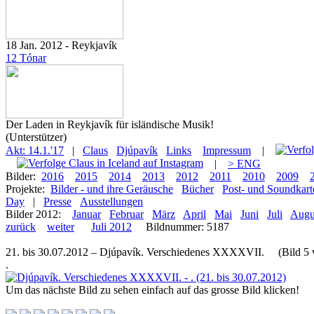
18 Jan. 2012 - Reykjavík
12 Tónar
Der Laden in Reykjavík für isländische Musik!
(Unterstützer)
Akt: 14.1.'17
|
Claus
Djúpavík
Links
Impressum
|
|
> ENG
Bilder:
2016
2015
2014
2013
2012
2011
2010
2009
Projekte:
Bilder - und ihre Geräusche
Bücher
Post- und Soundkart
Day
|
Presse
Ausstellungen
Bilder 2012:
Januar
Februar
März
April
Mai
Juni
Juli
Augu
zurück
weiter
Juli 2012
Bildnummer: 5187
21. bis 30.07.2012 – Djúpavík. Verschiedenes XXXXVII. (Bild 5 v
.
Um das nächste Bild zu sehen einfach auf das grosse Bild klicken!