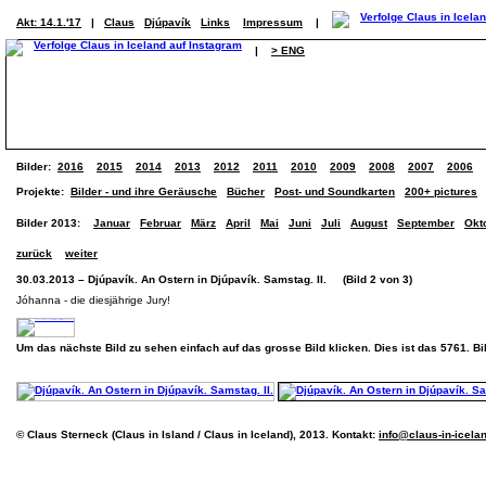
Akt: 14.1.'17
|
Claus
Djúpavík
Links
Impressum
|
|
> ENG
Bilder:
2016
2015
2014
2013
2012
2011
2010
2009
2008
2007
2006
Projekte:
Bilder - und ihre Geräusche
Bücher
Post- und Soundkarten
200+ pictures
Bilder 2013:
Januar
Februar
März
April
Mai
Juni
Juli
August
September
Okt
zurück
weiter
30.03.2013 – Djúpavík. An Ostern in Djúpavík. Samstag. II. (Bild 2 von 3)
Jóhanna - die diesjährige Jury!
Um das nächste Bild zu sehen einfach auf das grosse Bild klicken. Dies ist das 5761. B
© Claus Sterneck (Claus in Island / Claus in Iceland), 2013. Kontakt:
info@claus-in-icela