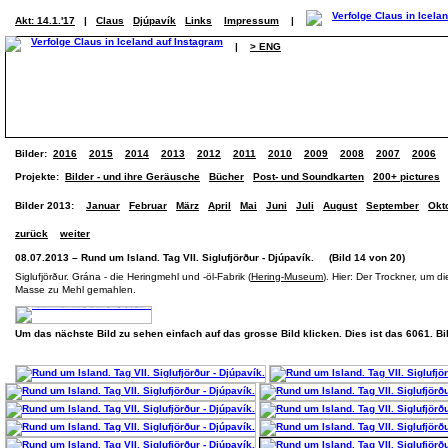
Akt: 14.1.'17
|
Claus
Djúpavík
Links
Impressum
|
|
> ENG
Bilder:
2016
2015
2014
2013
2012
2011
2010
2009
2008
2007
2006
Projekte:
Bilder - und ihre Geräusche
Bücher
Post- und Soundkarten
200+ pictures
Bilder 2013:
Januar
Februar
März
April
Mai
Juni
Juli
August
September
Okt
zurück
weiter
08.07.2013 – Rund um Island. Tag VII. Siglufjörður - Djúpavík. (Bild 14 von 20)
Siglufjörður. Grána - die Heringmehl und -öl-Fabrik (
Hering-Museum
). Hier: Der Trockner, um 
Masse zu Mehl gemahlen.
Um das nächste Bild zu sehen einfach auf das grosse Bild klicken. Dies ist das 6061. B