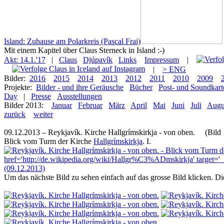
Island: Zuhause am Polarkreis (Pascal Frai)
Mit einem Kapitel über Claus Sterneck in Island :-)
Akt: 14.1.'17
|
Claus
Djúpavík
Links
Impressum
|
|
> ENG
Bilder:
2016
2015
2014
2013
2012
2011
2010
2009
Projekte:
Bilder - und ihre Geräusche
Bücher
Post- und Soundkart
Day
|
Presse
Ausstellungen
Bilder 2013:
Januar
Februar
März
April
Mai
Juni
Juli
Augu
zurück
weiter
09.12.2013 – Reykjavík. Kirche Hallgrímskirkja - von oben. (Bild 
Blick vom Turm der Kirche
Hallgrímskirkja
. I.
Um das nächste Bild zu sehen einfach auf das grosse Bild klicken. D