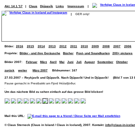
Akt: 14.1.'17
|
Claus
Djúpavík
Links
Impressum
|
|
GER only!
Bilder:
2016
2015
2014
2013
2012
2011
2010
2009
2008
2007
2006
Projekte:
Bilder - und ihre Geräusche
Bücher
Post- und Soundkarten
200+ pictures
Bilder 2007:
Februar
März
April
Mai
Juni
Juli
August
September
Oktober
zurück
weiter
März 2007
Bildnummer: 167
27.03.2007 – Reykjavík und Djúpavík. Nach Djúpavík! Und in Djúpavík! (Bild 7 von 13 B
Pause gemacht in Prestbakki am Fjord Hrútafjörður.
Um das nächste Bild zu sehen einfach auf das grosse Bild klicken!
Mail this URL:
© Claus Sterneck (Claus in Island / Claus in Iceland), 2007. Kontakt:
info@claus-in-icela