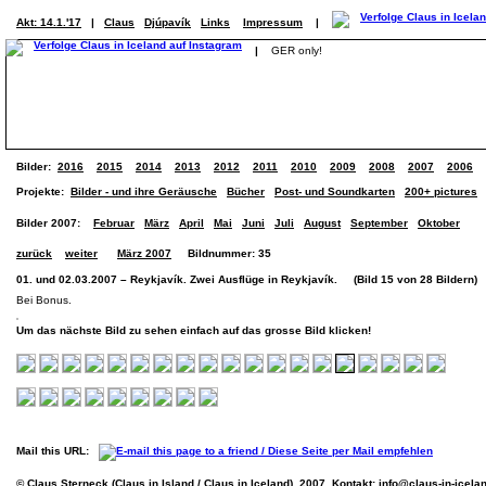
Akt: 14.1.'17
|
Claus
Djúpavík
Links
Impressum
|
|
GER only!
Bilder:
2016
2015
2014
2013
2012
2011
2010
2009
2008
2007
2006
Projekte:
Bilder - und ihre Geräusche
Bücher
Post- und Soundkarten
200+ pictures
Bilder 2007:
Februar
März
April
Mai
Juni
Juli
August
September
Oktober
zurück
weiter
März 2007
Bildnummer: 35
01. und 02.03.2007 – Reykjavík. Zwei Ausflüge in Reykjavík. (Bild 15 von 28 Bildern)
Bei Bonus.
Um das nächste Bild zu sehen einfach auf das grosse Bild klicken!
Mail this URL:
© Claus Sterneck (Claus in Island / Claus in Iceland), 2007. Kontakt:
info@claus-in-icela