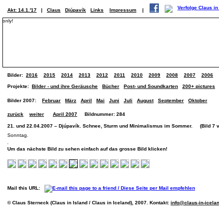
Akt: 14.1.'17
|
Claus
Djúpavík
Links
Impressum
|
only!
Bilder:
2016
2015
2014
2013
2012
2011
2010
2009
2008
2007
2006
Projekte:
Bilder - und ihre Geräusche
Bücher
Post- und Soundkarten
200+ pictures
Bilder 2007:
Februar
März
April
Mai
Juni
Juli
August
September
Oktober
zurück
weiter
April 2007
Bildnummer: 284
21. und 22.04.2007 – Djúpavík. Schnee, Sturm und Minimalismus im Sommer. (Bild 7 v
Sonntag.
Um das nächste Bild zu sehen einfach auf das grosse Bild klicken!
Mail this URL:
© Claus Sterneck (Claus in Island / Claus in Iceland), 2007. Kontakt:
info@claus-in-icela