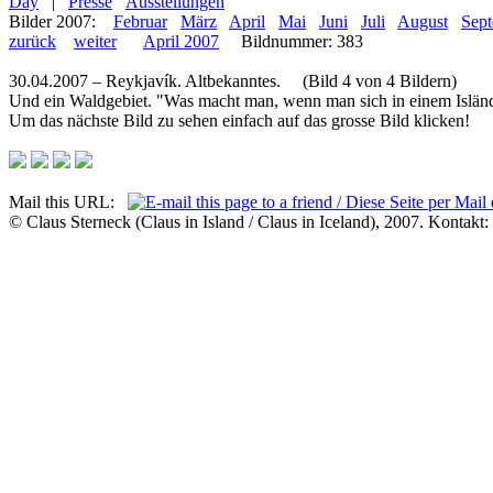
Day
|
Presse
Ausstellungen
Bilder 2007:
Februar
März
April
Mai
Juni
Juli
August
Sep
zurück
weiter
April 2007
Bildnummer: 383
30.04.2007 – Reykjavík. Altbekanntes. (Bild 4 von 4 Bildern)
Und ein Waldgebiet. "Was macht man, wenn man sich in einem Isländ
Um das nächste Bild zu sehen einfach auf das grosse Bild klicken!
Mail this URL:
© Claus Sterneck (Claus in Island / Claus in Iceland), 2007. Kontakt: