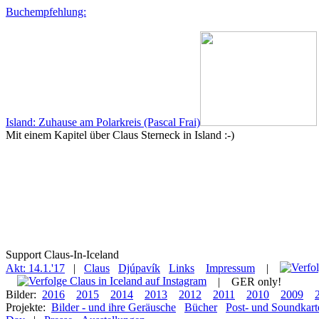
Buchempfehlung:
Island: Zuhause am Polarkreis (Pascal Frai)
Mit einem Kapitel über Claus Sterneck in Island :-)
Support Claus-In-Iceland
Akt: 14.1.'17
|
Claus
Djúpavík
Links
Impressum
|
|
GER only!
Bilder:
2016
2015
2014
2013
2012
2011
2010
2009
Projekte:
Bilder - und ihre Geräusche
Bücher
Post- und Soundkart