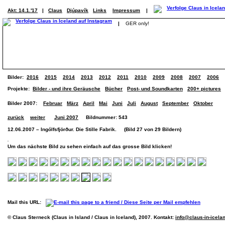
Akt: 14.1.'17
|
Claus
Djúpavík
Links
Impressum
|
|
GER only!
Bilder:
2016
2015
2014
2013
2012
2011
2010
2009
2008
2007
2006
Projekte:
Bilder - und ihre Geräusche
Bücher
Post- und Soundkarten
200+ pictures
Bilder 2007:
Februar
März
April
Mai
Juni
Juli
August
September
Oktober
zurück
weiter
Juni 2007
Bildnummer: 543
12.06.2007 – Ingólfsfjörður. Die Stille Fabrik. (Bild 27 von 29 Bildern)
Um das nächste Bild zu sehen einfach auf das grosse Bild klicken!
Mail this URL:
© Claus Sterneck (Claus in Island / Claus in Iceland), 2007. Kontakt:
info@claus-in-icela