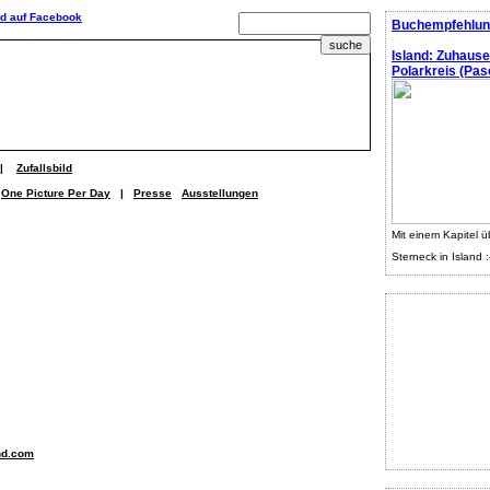
Buchempfehlun
Island: Zuhaus
Polarkreis (Pasc
|
Zufallsbild
One Picture Per Day
|
Presse
Ausstellungen
Mit einem Kapitel ü
Sterneck in Island :
nd.com