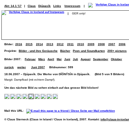
Akt: 14.1.'17
|
Claus
Djúpavík
Links
Impressum
|
|
GER only!
Bilder:
2016
2015
2014
2013
2012
2011
2010
2009
2008
2007
2006
Projekte:
Bilder - und ihre Geräusche
Bücher
Post- und Soundkarten
200+ pictures
Bilder 2007:
Februar
März
April
Mai
Juni
Juli
August
September
Oktober
zurück
weiter
Juni 2007
Bildnummer: 599
18.06.2007 – Djúpavík. Die Werke von DÍÓNÝSÍA in Djúpavík. (Bild 5 von 9 Bildern)
Margit: Dampfbad (mit echtem Dampf).
Um das nächste Bild zu sehen einfach auf das grosse Bild klicken!
Mail this URL:
© Claus Sterneck (Claus in Island / Claus in Iceland), 2007. Kontakt:
info@claus-in-icela