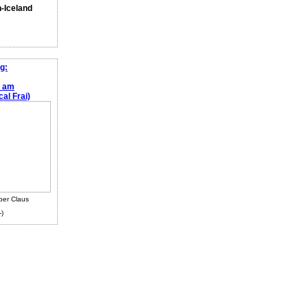
n-Iceland
g:
e am
al Frai)
ber Claus
-)