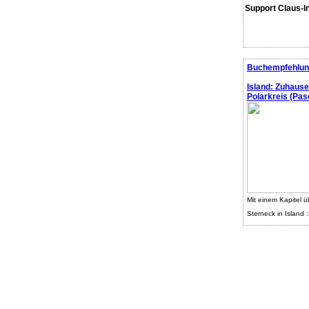
Support Claus-I
Buchempfehlun
Island: Zuhaus
Polarkreis (Pasc
Mit einem Kapitel ü
Sterneck in Island :