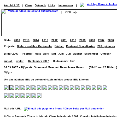
Akt: 14.1.'17
|
Claus
Djúpavík
Links
Impressum
|
|
GER only!
Bilder:
2016
2015
2014
2013
2012
2011
2010
2009
2008
2007
2006
Projekte:
Bilder - und ihre Geräusche
Bücher
Post- und Soundkarten
200+ pictures
Bilder 2007:
Februar
März
April
Mai
Juni
Juli
August
September
Oktober
zurück
weiter
September 2007
Bildnummer: 857
04.09.2007 – Djúpavík. Sturm und Meer, mit Besuch aus Hanau. (Bild 2 von 26 Bildern)
Gjögur.
Um das nächste Bild zu sehen einfach auf das grosse Bild klicken!
Mail this URL:
© Claus Sterneck (Claus in Island / Claus in Iceland), 2007. Kontakt:
info@claus-in-icela