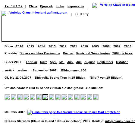
Akt: 14.1.'17
|
Claus
Djúpavík
Links
Impressum
|
|
GER only!
Bilder:
2016
2015
2014
2013
2012
2011
2010
2009
2008
2007
2006
Projekte:
Bilder - und ihre Geräusche
Bücher
Post- und Soundkarten
200+ pictures
Bilder 2007:
Februar
März
April
Mai
Juni
Juli
August
September
Oktober
zurück
weiter
September 2007
Bildnummer: 900
05. bis 11.09.2007 – Djúpavík. Sechs Tage in 15 Bilder. (Bild 7 von 15 Bildern)
Um das nächste Bild zu sehen einfach auf das grosse Bild klicken!
Mail this URL:
© Claus Sterneck (Claus in Island / Claus in Iceland), 2007. Kontakt:
info@claus-in-icela