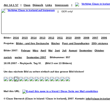
Akt: 14.1.'17
|
Claus
Djúpavík
Links
Impressum
|
|
GER only!
Bilder:
2016
2015
2014
2013
2012
2011
2010
2009
2008
2007
2006
Projekte:
Bilder - und ihre Geräusche
Bücher
Post- und Soundkarten
200+ pictures
Bilder 2007:
Februar
März
April
Mai
Juni
Juli
August
September
Oktober
zurück
weiter
September 2007
Bildnummer: 957
18.09.2007 – Reykjavík. Tag VI. (Bild 3 von 13 Bildern)
Um das nächste Bild zu sehen einfach auf das grosse Bild klicken!
Mail this URL:
© Claus Sterneck (Claus in Island / Claus in Iceland), 2007. Kontakt:
info@claus-in-icela