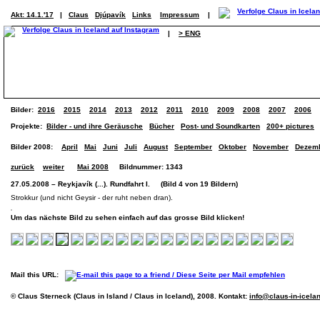
Akt: 14.1.'17
|
Claus
Djúpavík
Links
Impressum
|
|
> ENG
Bilder:
2016
2015
2014
2013
2012
2011
2010
2009
2008
2007
2006
Projekte:
Bilder - und ihre Geräusche
Bücher
Post- und Soundkarten
200+ pictures
Bilder 2008:
April
Mai
Juni
Juli
August
September
Oktober
November
Dezem
zurück
weiter
Mai 2008
Bildnummer: 1343
27.05.2008 – Reykjavík (...). Rundfahrt I. (Bild 4 von 19 Bildern)
Strokkur (und nicht Geysir - der ruht neben dran).
Um das nächste Bild zu sehen einfach auf das grosse Bild klicken!
Mail this URL:
© Claus Sterneck (Claus in Island / Claus in Iceland), 2008. Kontakt:
info@claus-in-icela