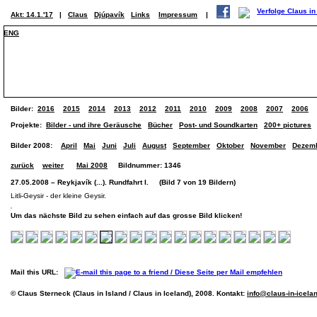
Akt: 14.1.'17
|
Claus
Djúpavík
Links
Impressum
|
ENG
Bilder:
2016
2015
2014
2013
2012
2011
2010
2009
2008
2007
2006
Projekte:
Bilder - und ihre Geräusche
Bücher
Post- und Soundkarten
200+ pictures
Bilder 2008:
April
Mai
Juni
Juli
August
September
Oktober
November
Dezem
zurück
weiter
Mai 2008
Bildnummer: 1346
27.05.2008 – Reykjavík (...). Rundfahrt I. (Bild 7 von 19 Bildern)
Litli-Geysir - der kleine Geysir.
Um das nächste Bild zu sehen einfach auf das grosse Bild klicken!
Mail this URL:
© Claus Sterneck (Claus in Island / Claus in Iceland), 2008. Kontakt:
info@claus-in-icela